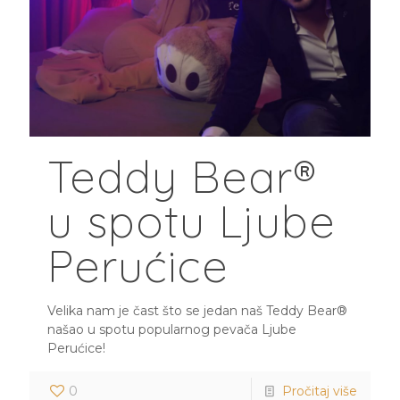
Teddy Bear®
u spotu Ljube
Perućice
Velika nam je čast što se jedan naš Teddy Bear®
našao u spotu popularnog pevača Ljube
Perućice!
0
Pročitaj više