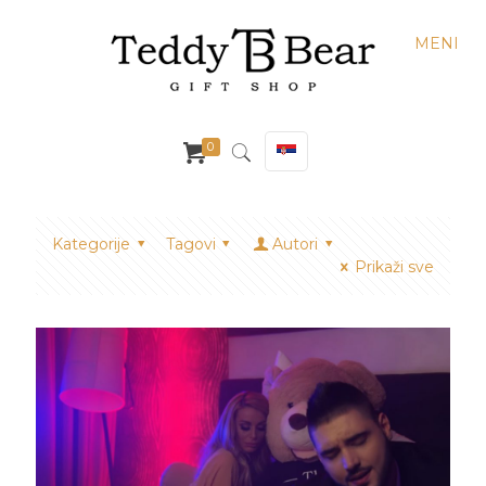
MENI
0
Kategorije
Tagovi
Autori
Prikaži sve