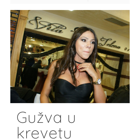
Gužva u
krevetu