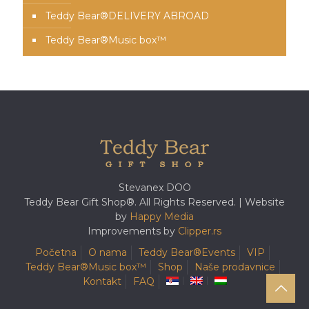
Teddy Bear®️DELIVERY ABROAD
Teddy Bear®️Music box™️
Stevanex DOO
Teddy Bear Gift Shop®. All Rights Reserved. | Website
by
Happy Media
Improvements by
Clipper.rs
Početna
O nama
Teddy Bear®️Events
VIP
Teddy Bear®️Music box™️
Shop
Naše prodavnice
Kontakt
FAQ