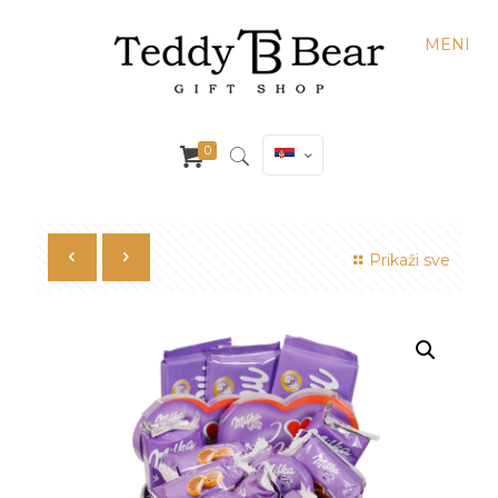
MENI
0
Prikaži sve