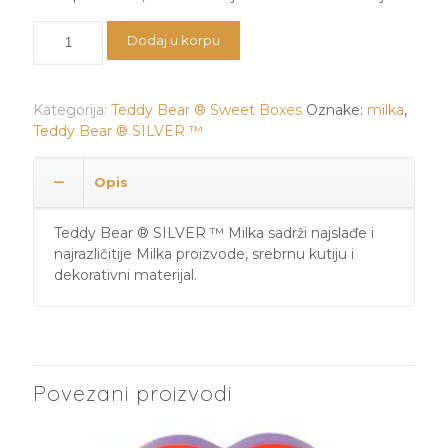
Teddy
Dodaj u korpu
Bear
®
SILVER
Kategorija:
Teddy Bear ® Sweet Boxes
Oznake:
milka
,
™
Teddy Bear ® SILVER ™
Milka
količina
Opis
Teddy Bear ® SILVER ™ Milka sadrži najslađe i
najrazličitije Milka proizvode, srebrnu kutiju i
dekorativni materijal.
Povezani proizvodi