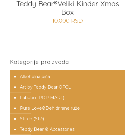
Teddy Bear®Veliki Kinder Xmas
Box
10.000
RSD
Kategorije proizvoda
Alkoholna pića
Art by Teddy Bear OFCL
Labubu (POP MART)
Pure Love®️Dehidrirane ruže
Stitch (Stič)
Teddy Bear ® Accessories