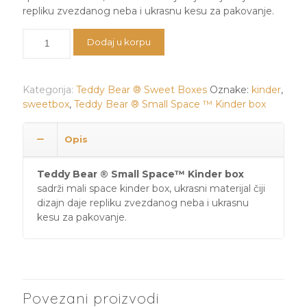
repliku zvezdanog neba i ukrasnu kesu za pakovanje.
Teddy
Dodaj u korpu
Bear
®
Small
Kategorija:
Teddy Bear ® Sweet Boxes
Oznake:
kinder
,
Space
sweetbox
,
Teddy Bear ® Small Space ™ Kinder box
™
Kinder
box
Opis
količina
Teddy Bear ® Small Space™ Kinder box
sadrži mali space kinder box, ukrasni materijal čiji
dizajn daje repliku zvezdanog neba i ukrasnu
kesu za pakovanje.
Povezani proizvodi