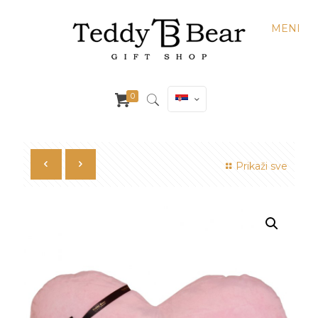
MENI
0
Prikaži sve