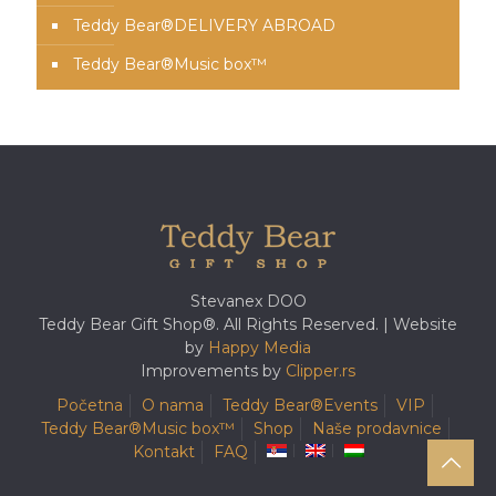
Teddy Bear®️DELIVERY ABROAD
Teddy Bear®️Music box™️
Stevanex DOO
Teddy Bear Gift Shop®. All Rights Reserved. | Website
by
Happy Media
Improvements by
Clipper.rs
Početna
O nama
Teddy Bear®️Events
VIP
Teddy Bear®️Music box™️
Shop
Naše prodavnice
Kontakt
FAQ