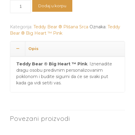
Teddy
Dodaj u korpu
Bear
®
Big
Kategorija:
Teddy Bear ® Plišana Srca
Oznaka:
Teddy
Heart
Bear ® Big Heart ™ Pink
™
Pink
količina
Opis
Teddy Bear ® Big Heart ™ Pink
. Iznenadite
dragu osobu predivnim personalizovanim
poklonom i budite sigurni da će se svaki put
kada ga vidi setiti vas.
Povezani proizvodi