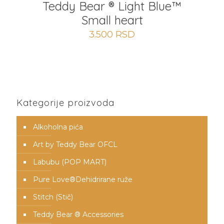
Teddy Bear ® Light Blue™️
Small heart
3.500
RSD
Kategorije proizvoda
Alkoholna pića
Art by Teddy Bear OFCL
Labubu (POP MART)
Pure Love®️Dehidrirane ruže
Stitch (Stič)
Teddy Bear ® Accessories