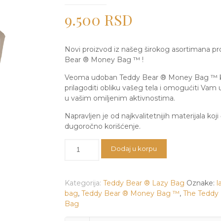
9.500
RSD
Novi proizvod iz našeg širokog asortimana pr
Bear ® Money Bag ™
!
Veoma udoban Teddy Bear ® Money Bag ™ ko
prilagoditi obliku vašeg tela i omogućiti Vam
u vašim omiljenim aktivnostima.
Napravljen je od najkvalitetnijih materijala koj
dugoročno korišćenje.
Teddy
Dodaj u korpu
Bear
®
Money
Kategorija:
Teddy Bear ® Lazy Bag
Oznake:
l
Bag
bag
,
Teddy Bear ® Money Bag ™
,
The Teddy
™
Bag
količina