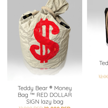
Te
12.
Teddy Bear ®️ Money
Bag ™️ RED DOLLAR
SIGN lazy bag