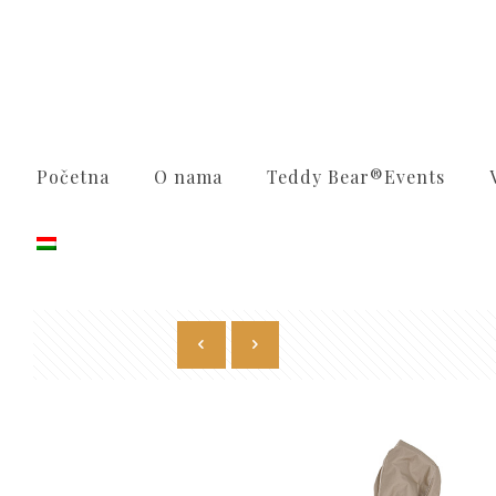
Početna
O nama
Teddy Bear®️Events