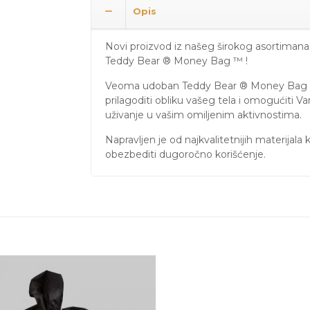
Opis
Novi proizvod iz našeg širokog asortimana
Teddy Bear ® Money Bag ™
!
Veoma udoban Teddy Bear ® Money Bag ™
prilagoditi obliku vašeg tela i omogućiti 
uživanje u vašim omiljenim aktivnostima.
Napravljen je od najkvalitetnijih materijala k
obezbediti dugoročno korišćenje.