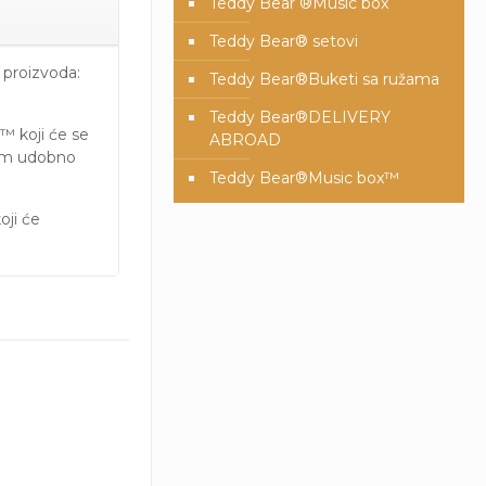
Teddy Bear ®Music box
Teddy Bear® setovi
 proizvoda:
Teddy Bear®️Buketi sa ružama
Teddy Bear®️DELIVERY
 koji će se
ABROAD
Vam udobno
Teddy Bear®️Music box™️
oji će