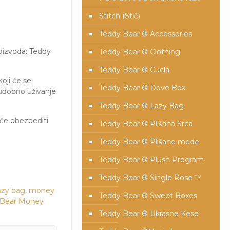
Stitch (Stič)
Teddy Bear ® Accessories
oizvoda: Teddy
Teddy Bear ® Clothing
Teddy Bear ® Cucla
ji će se
Teddy Bear ® Dove Box
 udobno uživanje
Teddy Bear ® Lazy Bag
i će obezbediti
Teddy Bear ® Plišana Srca
Teddy Bear ® Plišane mede
Teddy Bear ® Plush Program
Teddy Bear ® Single Rose ™
azy bag
,
money
Teddy Bear ® Sweet Boxes
 Bear Money
Teddy Bear ® Ukrasne Kese