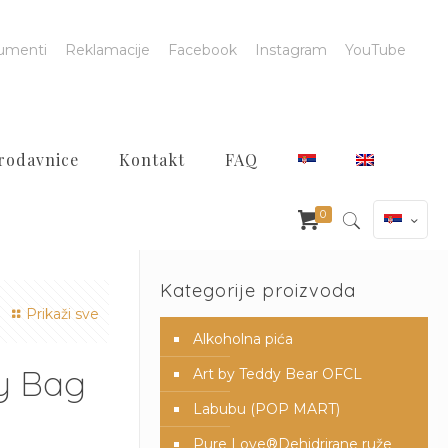
umenti
Reklamacije
Facebook
Instagram
YouTube
rodavnice
Kontakt
FAQ
0
Kategorije proizvoda
Prikaži sve
Alkoholna pića
y Bag
Art by Teddy Bear OFCL
Labubu (POP MART)
Pure Love®️Dehidrirane ruže