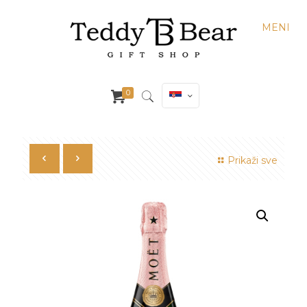
MENI
0
Prikaži sve