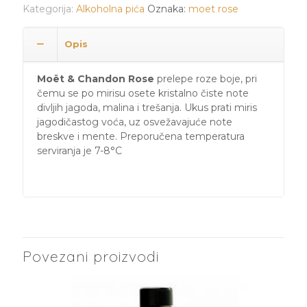
Kategorija:
Alkoholna pića
Oznaka:
moet rose
Opis
Moët & Chandon Rose
prelepe roze boje, pri
čemu se po mirisu osete kristalno čiste note
divljih jagoda, malina i trešanja. Ukus prati miris
jagodičastog voća, uz osvežavajuće note
breskve i mente. Preporučena temperatura
serviranja je 7-8°C
Povezani proizvodi