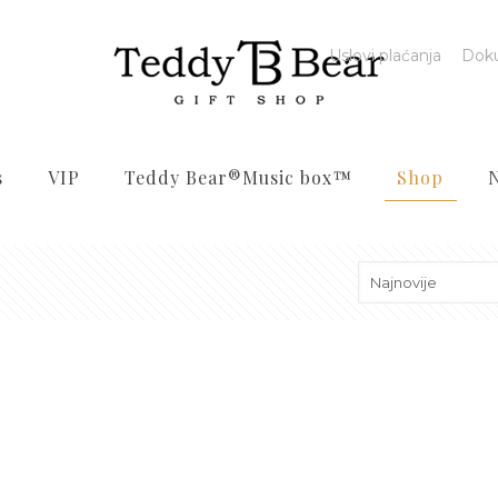
Uslovi plaćanja
Dok
s
VIP
Teddy Bear®️Music box™️
Shop