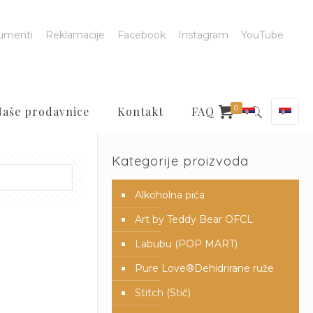
umenti
Reklamacije
Facebook
Instagram
YouTube
0
Naše prodavnice
Kontakt
FAQ
Kategorije proizvoda
Alkoholna pića
Art by Teddy Bear OFCL
Labubu (POP MART)
Pure Love®️Dehidrirane ruže
Stitch (Stič)