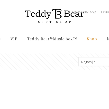
Uslovi plaćanja
Dok
s
VIP
Teddy Bear®️Music box™️
Shop