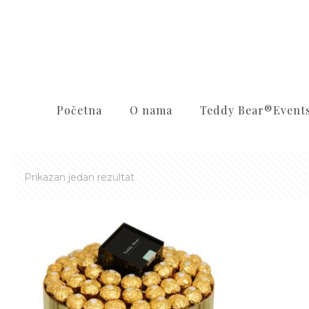
Početna
O nama
Teddy Bear®️Event
Prikazan jedan rezultat