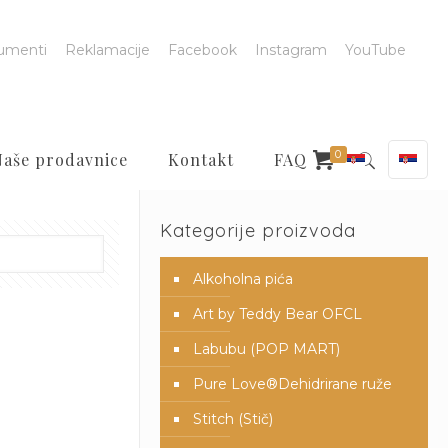
umenti
Reklamacije
Facebook
Instagram
YouTube
0
Naše prodavnice
Kontakt
FAQ
Kategorije proizvoda
Alkoholna pića
Art by Teddy Bear OFCL
Labubu (POP MART)
Pure Love®️Dehidrirane ruže
Stitch (Stič)