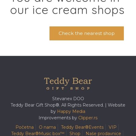
our ice cream shops
Check the nearest shop
Stevanex DOO
Teddy Bear Gift Shop®. All Rights Reserved. | Website
by
Happy Media
Improvements by
Clipper.rs
Početna
O nama
Teddy Bear®️Events
VIP
Teddy Bear®️Music box™️
Shop
Naše prodavnice