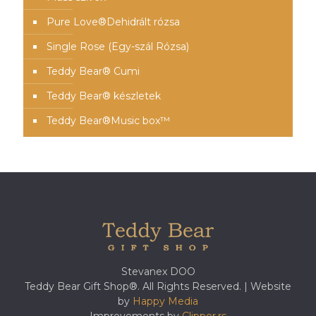
Pure Love®️Dehidrált rózsa
Single Rose (Egy-szál Rózsa)
Teddy Bear® Cumi
Teddy Bear® készletek
Teddy Bear®️Music box™️
Stevanex DOO
Teddy Bear Gift Shop®. All Rights Reserved. | Website
by
Happy Media