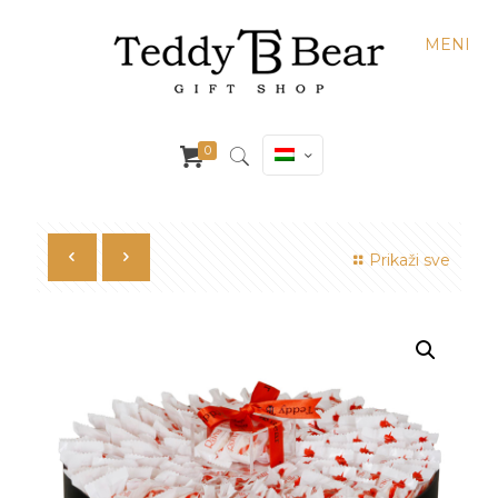
MENI
0
Prikaži sve