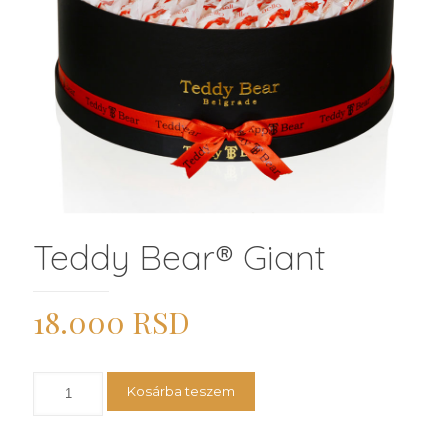
Teddy Bear®️ Giant
18.000
RSD
Teddy
Kosárba teszem
Bear®️
Giant
mennyiség