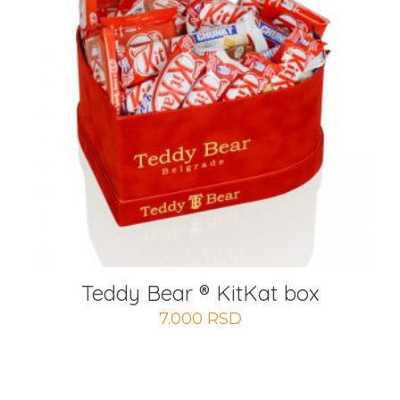
Teddy Bear ® KitKat box
7.000
RSD