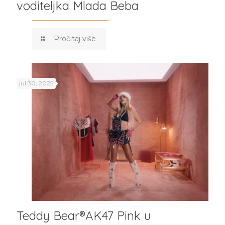
voditeljka Mlada Beba
Pročitaj više
jul 30, 2025
Teddy Bear®️AK47 Pink u