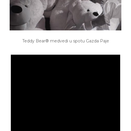
Teddy Bear® medvedi u spotu Gazda Paje