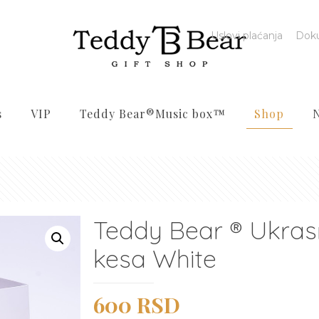
Uslovi plaćanja
Dok
s
VIP
Teddy Bear®️Music box™️
Shop
Teddy Bear ® Ukra
kesa White
Originalna
Trenutna
600
RSD