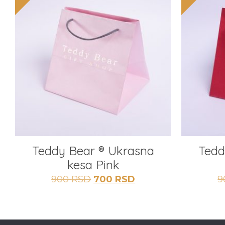
Teddy Bear ® Ukrasna
Tedd
kesa Pink
Originalna
Trenutna
900
RSD
700
RSD
9
cena
cena
je
je:
bila:
700 RSD.
900 RSD.