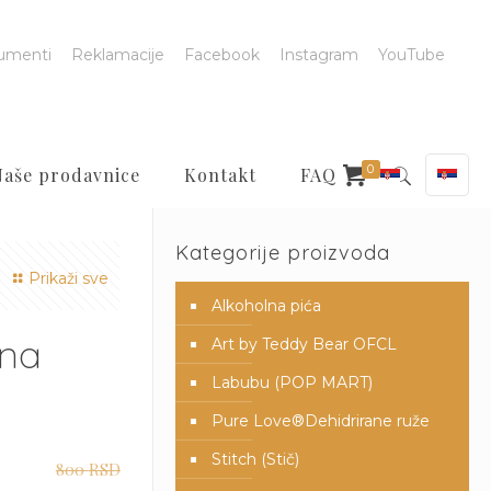
umenti
Reklamacije
Facebook
Instagram
YouTube
0
Naše prodavnice
Kontakt
FAQ
Kategorije proizvoda
Prikaži sve
Alkoholna pića
sna
Art by Teddy Bear OFCL
Labubu (POP MART)
Pure Love®️Dehidrirane ruže
Stitch (Stič)
800
RSD