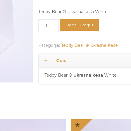
cena
cena
je
je:
Teddy Bear ® Ukrasna kesa White
bila:
600 RSD.
Teddy
Dodaj u korpu
800 RSD.
Bear
®
Ukrasna
Kategorija:
Teddy Bear ® Ukrasne Kese
kesa
White
količina
Opis
Teddy Bear ®
Ukrasna kesa
White