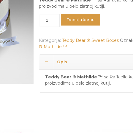
Teddy Bear ® Mathilde ™
sa Raffaello kond
proizvodima u belo zlatnoj kutiji.
Teddy
Dodaj u korpu
Bear
®
Mathilde
Kategorija:
Teddy Bear ® Sweet Boxes
Oznak
™
® Mathilde ™
količina
Opis
Teddy Bear ® Mathilde ™
sa Raffaello k
proizvodima u belo zlatnoj kutiji.