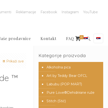
umenti
Reklamacije
Facebook
Instagram
YouTube
0
Naše prodavnice
Kontakt
FAQ
Kategorije proizvoda
Prikaži sve
Alkoholna pića
lde ™
Art by Teddy Bear OFCL
Labubu (POP MART)
Pure Love®️Dehidrirane ruže
Stitch (Stič)