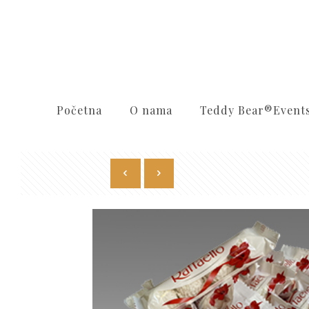
Početna
O nama
Teddy Bear®️Event