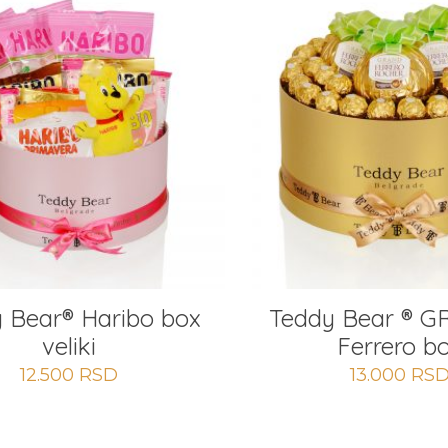
 Bear® Haribo box
Teddy Bear ® 
veliki
Ferrero b
12.500
RSD
13.000
RS