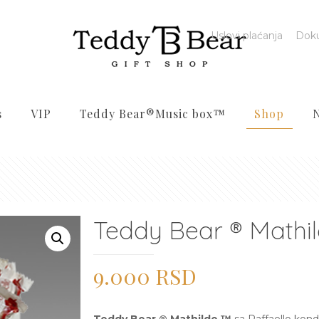
Uslovi plaćanja
Dok
s
VIP
Teddy Bear®️Music box™️
Shop
Teddy Bear ® Mathi
9.000
RSD