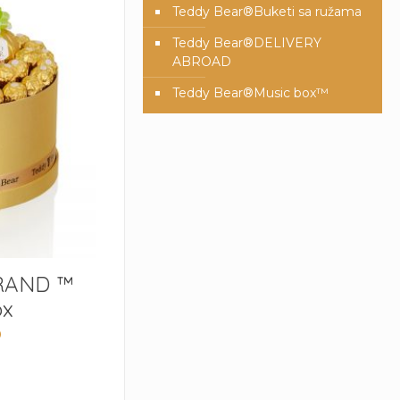
Teddy Bear®️Buketi sa ružama
Teddy Bear®️DELIVERY
ABROAD
Teddy Bear®️Music box™️
GRAND ™
ox
D