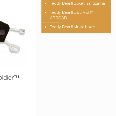
Teddy Bear®️Buketi sa ružama
Teddy Bear®️DELIVERY
ABROAD
Teddy Bear®️Music box™️
ldier™️