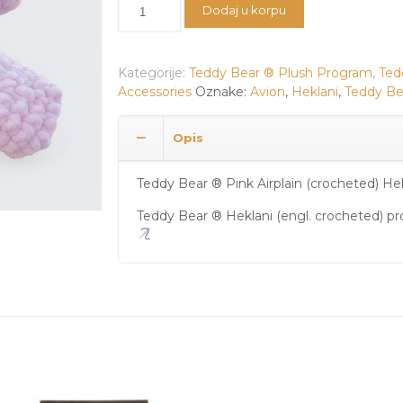
Količina
Dodaj u korpu
Kategorije:
Teddy Bear ® Plush Program
,
Ted
Accessories
Oznake:
Avion
,
Heklani
,
Teddy B
Opis
Teddy Bear ® Pink Airplain (crocheted) Hek
Teddy Bear ® Heklani (engl. crocheted) 