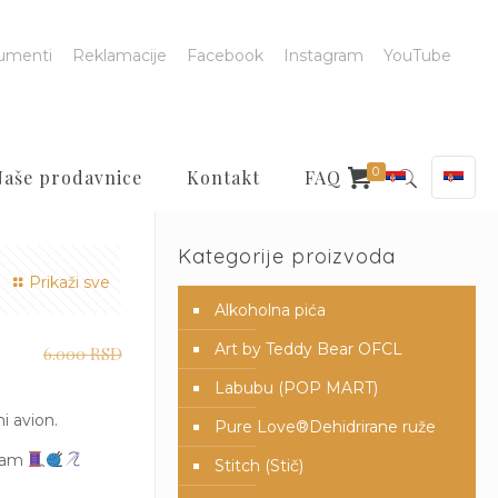
umenti
Reklamacije
Facebook
Instagram
YouTube
0
Naše prodavnice
Kontakt
FAQ
Kategorije proizvoda
Prikaži sve
Alkoholna pića
Art by Teddy Bear OFCL
6.000
RSD
Labubu (POP MART)
i avion.
Pure Love®️Dehidrirane ruže
gram
Stitch (Stič)