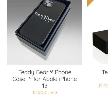
Teddy Bear ® Phone
Te
Case ™ for Apple iPhone
13
12.
12.000
RSD