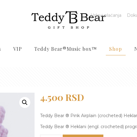
Uslovi plaćanja
Dok
s
VIP
Teddy Bear®️Music box™️
Shop
Originalna
Trenutna
4.500
RSD
cena
cena
je
je:
Teddy Bear ® Pink Airplain (crocheted) Heklan
bila:
4.500 RSD.
Teddy Bear ® Heklani (engl. crocheted) pro
6.000 RSD.