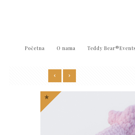
Početna
O nama
Teddy Bear®️Event