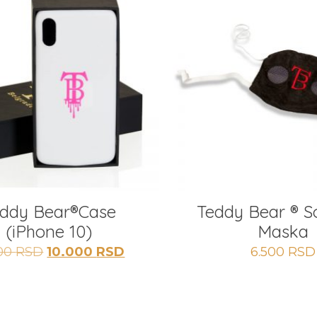
ddy Bear®️Case
Teddy Bear ® So
(iPhone 10)
Maska
Originalna
Trenutna
000
RSD
10.000
RSD
6.500
RSD
cena
cena
je
je:
bila:
10.000 RSD.
12.000 RSD.