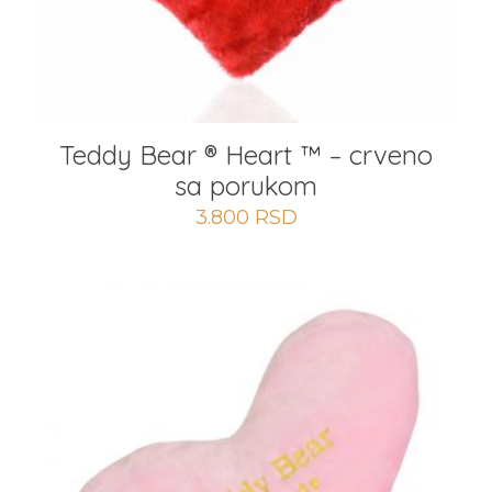
Teddy Bear ® Heart ™ – crveno
sa porukom
3.800
RSD