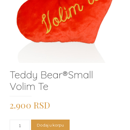
Teddy Bear®️Small
Volim Te
2.900
RSD
Teddy
Dodaj u korpu
Bear®️Small