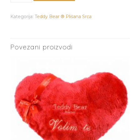
Volim
Te
Kategorija:
Teddy Bear ® Plišana Srca
količina
Povezani proizvodi