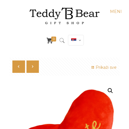
MENI
0
Prikaži sve