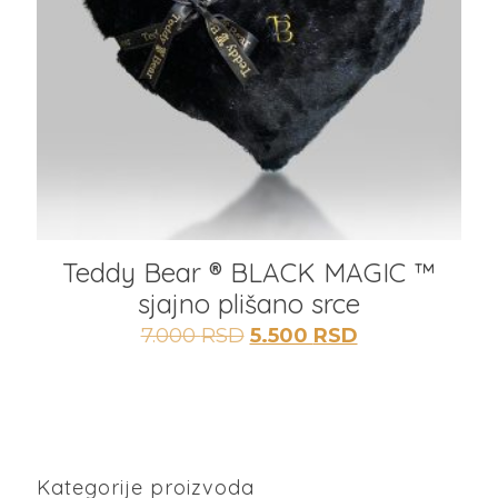
Teddy Bear ®️ BLACK MAGIC ™️
sjajno plišano srce
Originalna
Trenutna
7.000
RSD
5.500
RSD
cena
cena
je
je:
bila:
5.500 RSD.
7.000 RSD.
Kategorije proizvoda