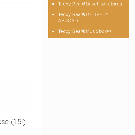
Teddy Bear®️Buketi sa ružama
Teddy Bear®️DELIVERY
ABROAD
Teddy Bear®️Music box™️
se (1.5l)