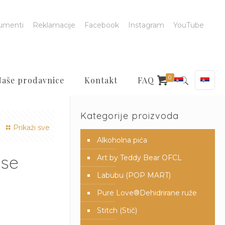
umenti
Reklamacije
Facebook
Instagram
YouTube
0
Naše prodavnice
Kontakt
FAQ
Kategorije proizvoda
Prikaži sve
Alkoholna pića
ose
Art by Teddy Bear OFCL
Labubu (POP MART)
Pure Love®️Dehidrirane ruže
Stitch (Stič)