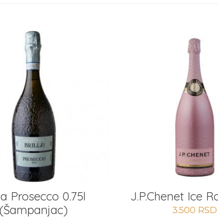
lla Prosecco 0.75l
J.P.Chenet Ice Ro
(Šampanjac)
3.500
RSD