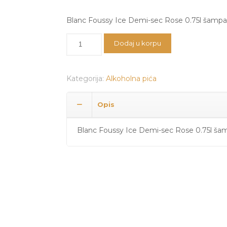
Blanc Foussy Ice Demi-sec Rose 0.75l šampa
Blanc
Dodaj u korpu
Foussy
Ice
Rose
Kategorija:
Alkoholna pića
Šampanjac
količina
Opis
Blanc Foussy Ice Demi-sec Rose 0.75l šam