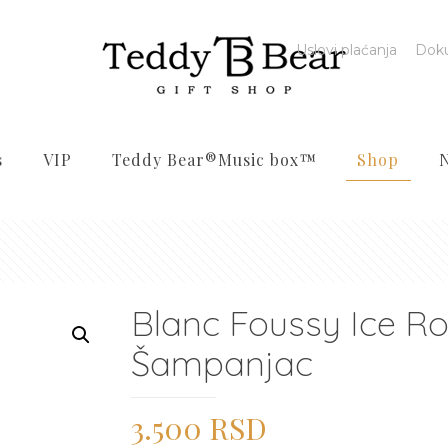
Uslovi plaćanja
Dok
s
VIP
Teddy Bear®️Music box™️
Shop
Blanc Foussy Ice R
Šampanjac
3.500
RSD