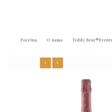
Početna
O nama
Teddy Bear®️Event