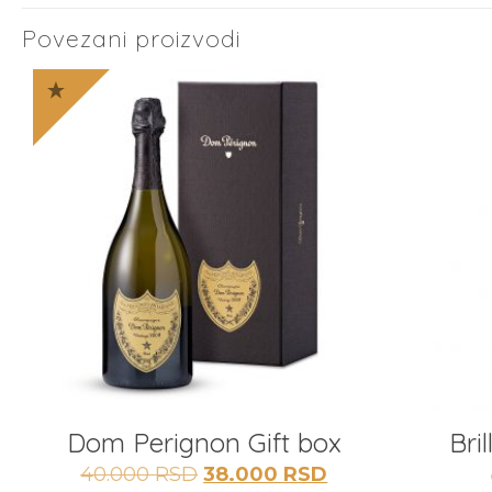
Povezani proizvodi
Dom Perignon Gift box
Bri
Originalna
Trenutna
40.000
RSD
38.000
RSD