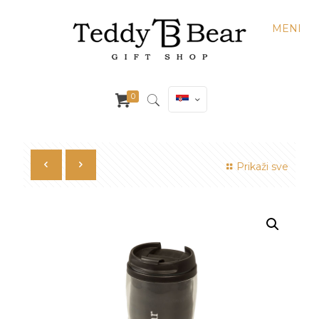
MENI
0
Prikaži sve