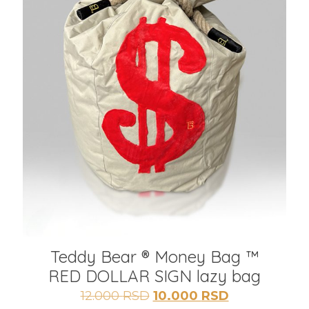
Teddy Bear ®️ Money Bag ™️
RED DOLLAR SIGN lazy bag
Originalna
Trenutna
12.000
RSD
10.000
RSD