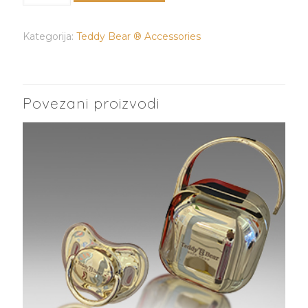
®
Heat™️
Kategorija:
Teddy Bear ® Accessories
termos
količina
Povezani proizvodi