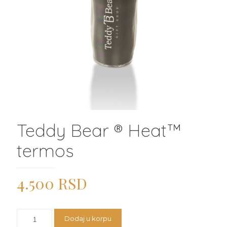
Teddy Bear ® Heat™️
termos
4.500
RSD
Teddy
Dodaj u korpu
Bear