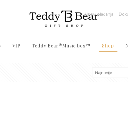
Uslovi plaćanja
Dok
s
VIP
Teddy Bear®️Music box™️
Shop