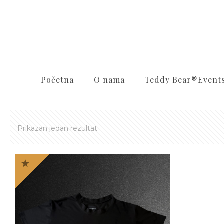
Početna
O nama
Teddy Bear®️Event
Prikazan jedan rezultat