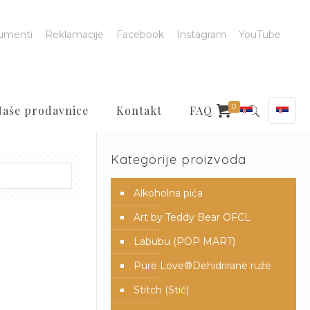
umenti
Reklamacije
Facebook
Instagram
YouTube
0
Naše prodavnice
Kontakt
FAQ
Kategorije proizvoda
Alkoholna pića
Art by Teddy Bear OFCL
Labubu (POP MART)
Pure Love®️Dehidrirane ruže
Stitch (Stič)