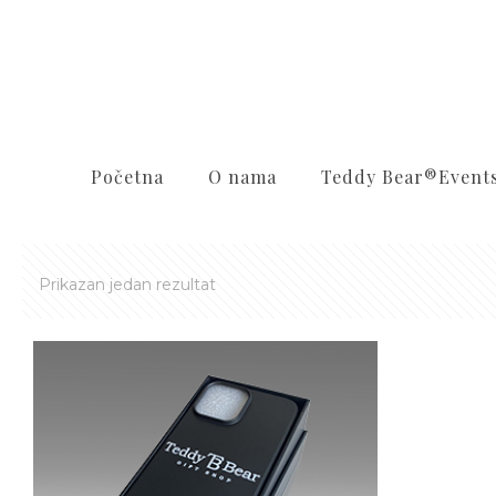
Početna
O nama
Teddy Bear®️Event
Prikazan jedan rezultat