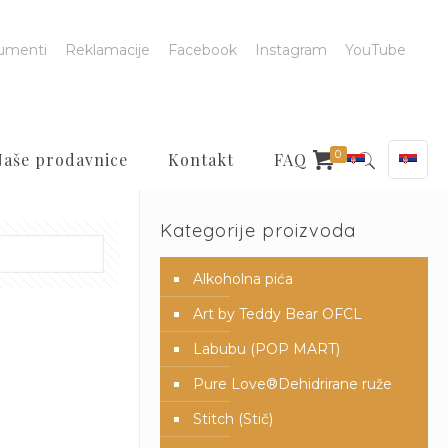
umenti
Reklamacije
Facebook
Instagram
YouTube
0
Naše prodavnice
Kontakt
FAQ
Kategorije proizvoda
Alkoholna pića
Art by Teddy Bear OFCL
Labubu (POP MART)
Pure Love®️Dehidrirane ruže
Stitch (Stič)