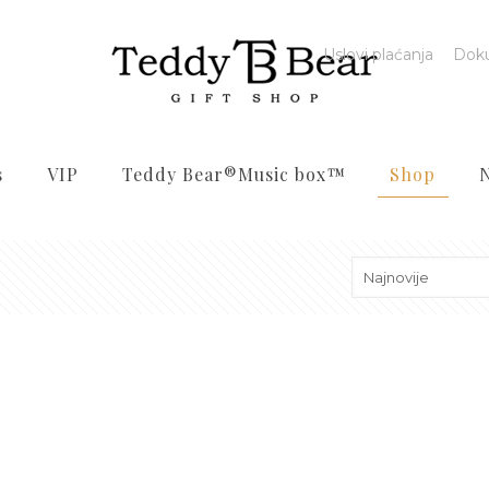
Uslovi plaćanja
Dok
s
VIP
Teddy Bear®️Music box™️
Shop