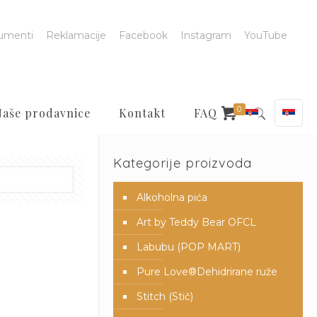
umenti
Reklamacije
Facebook
Instagram
YouTube
0
Naše prodavnice
Kontakt
FAQ
Kategorije proizvoda
Alkoholna pića
Art by Teddy Bear OFCL
Labubu (POP MART)
Pure Love®️Dehidrirane ruže
Stitch (Stič)