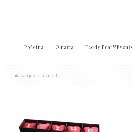
Početna
O nama
Teddy Bear®️Event
Prikazan jedan rezultat