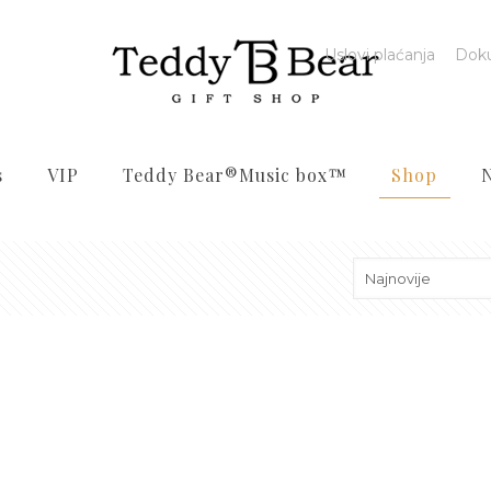
Uslovi plaćanja
Dok
s
VIP
Teddy Bear®️Music box™️
Shop