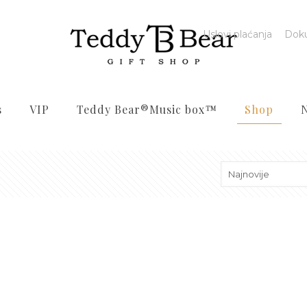
Uslovi plaćanja
Dok
s
VIP
Teddy Bear®️Music box™️
Shop