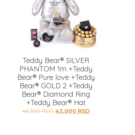
Teddy Bear®️ SILVER
PHANTOM 1m +Teddy
Bear®️ Pure love +Teddy
Bear®️ GOLD 2 +Teddy
Bear®️ Diamond Ring
+Teddy Bear®️ Hat
Originalna
Trenutna
46.300
RSD
43.000
RSD
cena
cena
je
je:
bila:
43.000 RSD.