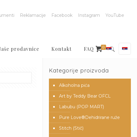
umenti
Reklamacije
Facebook
Instagram
YouTube
0
Naše prodavnice
Kontakt
FAQ
Kategorije proizvoda
Alkoholna pića
Art by Teddy Bear OFCL
Labubu (POP MART)
Pure Love®️Dehidrirane ruže
Stitch (Stič)